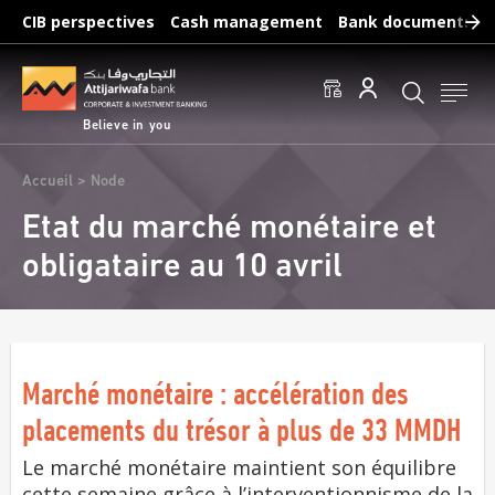
Skip
CIB perspectives
Cash management
Bank documents
to
main
Frequent searches :
content
Access to accounts
Make a transfert
Edit a RIB
Believe in you
Breadcrumb
Accueil
Node
Etat du marché monétaire et
obligataire au 10 avril
Marché monétaire : accélération des
placements du trésor à plus de 33 MMDH
Le marché monétaire maintient son équilibre
cette semaine grâce à l’interventionnisme de la