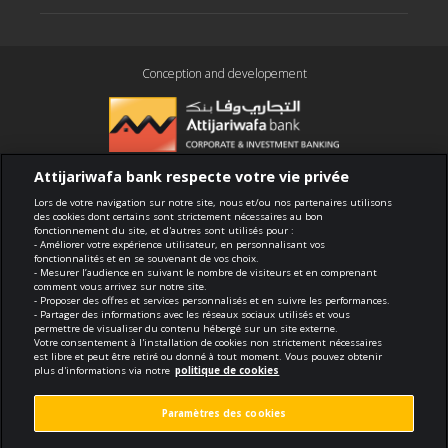
Conception and developement
Attijariwafa bank respecte votre vie privée
Compliance
Lors de votre navigation sur notre site, nous et/ou nos partenaires utilisons
des cookies dont certains sont strictement nécessaires au bon
fonctionnement du site, et d'autres sont utilisés pour :
Terms of use
- Améliorer votre expérience utilisateur, en personnalisant vos
fonctionnalités et en se souvenant de vos choix.
- Mesurer l’audience en suivant le nombre de visiteurs et en comprenant
Security and confidentiality
comment vous arrivez sur notre site.
- Proposer des offres et services personnalisés et en suivre les performances.
- Partager des informations avec les réseaux sociaux utilisés et vous
Politique de cookies
permettre de visualiser du contenu hébergé sur un site externe.
Votre consentement à l'installation de cookies non strictement nécessaires
est libre et peut être retiré ou donné à tout moment. Vous pouvez obtenir
Protection des données personnelles
plus d'informations via notre
politique de cookies
Paramètres des cookies
Paramètres des cookies