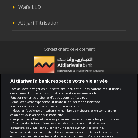
Wafa LLD
Attijari Titrisation
Conception and developement
Attijariwafa bank respecte votre vie privée
Compliance
Lors de votre navigation sur notre site, nous et/ou nos partenaires utilisons
des cookies dont certains sont strictement nécessaires au bon
fonctionnement du site, et d'autres sont utilisés pour :
Terms of use
- Améliorer votre expérience utilisateur, en personnalisant vos
fonctionnalités et en se souvenant de vos choix.
- Mesurer l’audience en suivant le nombre de visiteurs et en comprenant
Security and confidentiality
comment vous arrivez sur notre site.
- Proposer des offres et services personnalisés et en suivre les performances.
- Partager des informations avec les réseaux sociaux utilisés et vous
Politique de cookies
permettre de visualiser du contenu hébergé sur un site externe.
Votre consentement à l'installation de cookies non strictement nécessaires
est libre et peut être retiré ou donné à tout moment. Vous pouvez obtenir