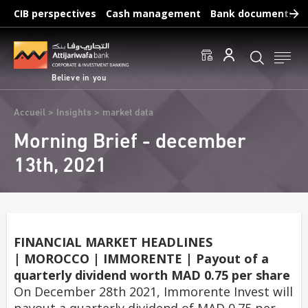
Skip
CIB perspectives
Cash management
Bank documents
to
main
Frequent searches :
content
Access to accounts
Make a transfert
Edit a RIB
Believe in you
Breadcrumb
Accueil
Insights
market data
Morning Brief - december
13th, 2021
FINANCIAL MARKET HEADLINES
| MOROCCO | IMMORENTE | Payout of a
quarterly dividend worth MAD 0.75 per share
On December 28th 2021, Immorente Invest will