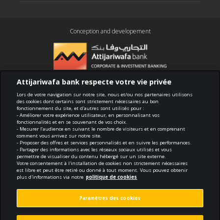
Conception and developement
Attijariwafa bank respecte votre vie privée
Compliance
Lors de votre navigation sur notre site, nous et/ou nos partenaires utilisons
des cookies dont certains sont strictement nécessaires au bon
fonctionnement du site, et d'autres sont utilisés pour :
Terms of use
- Améliorer votre expérience utilisateur, en personnalisant vos
fonctionnalités et en se souvenant de vos choix.
- Mesurer l’audience en suivant le nombre de visiteurs et en comprenant
Security and confidentiality
comment vous arrivez sur notre site.
- Proposer des offres et services personnalisés et en suivre les performances.
- Partager des informations avec les réseaux sociaux utilisés et vous
Politique de cookies
permettre de visualiser du contenu hébergé sur un site externe.
Votre consentement à l'installation de cookies non strictement nécessaires
est libre et peut être retiré ou donné à tout moment. Vous pouvez obtenir
Protection des données personnelles
plus d'informations via notre
politique de cookies
Paramètres des cookies
Paramètres des cookies