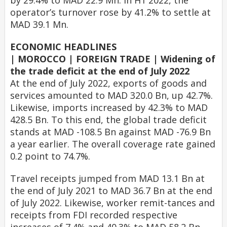
by 29.4% to MAD 22.9 Mn. In H1 2022, the
operator’s turnover rose by 41.2% to settle at
MAD 39.1 Mn.
ECONOMIC HEADLINES
| MOROCCO | FOREIGN TRADE | Widening of
the trade deficit at the end of July 2022
At the end of July 2022, exports of goods and
services amounted to MAD 320.0 Bn, up 42.7%.
Likewise, imports increased by 42.3% to MAD
428.5 Bn. To this end, the global trade deficit
stands at MAD -108.5 Bn against MAD -76.9 Bn
a year earlier. The overall coverage rate gained
0.2 point to 74.7%.
Travel receipts jumped from MAD 13.1 Bn at
the end of July 2021 to MAD 36.7 Bn at the end
of July 2022. Likewise, worker remit-tances and
receipts from FDI recorded respective