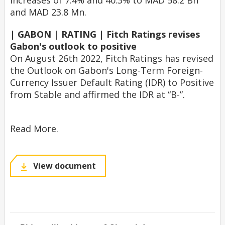
increases of 7.4% and 40.3% to MAD 58.2 Bn
and MAD 23.8 Mn.
| GABON | RATING | Fitch Ratings revises
Gabon's outlook to positive
On August 26th 2022, Fitch Ratings has revised
the Outlook on Gabon's Long-Term Foreign-
Currency Issuer Default Rating (IDR) to Positive
from Stable and affirmed the IDR at “B-”.
Read More.
View document