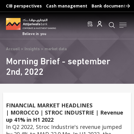
Skip
CIB perspectives
Cash management
Bank documents
to
main
Frequent searches :
content
Access to accounts
Make a transfert
Edit a RIB
Believe in you
Breadcrumb
Accueil
Insights
market data
Morning Brief - september
2nd, 2022
FINANCIAL MARKET HEADLINES
| MOROCCO | STROC INDUSTRIE | Revenue
up 41% in H1 2022
In Q2 2022, Stroc Industrie's revenue jumped