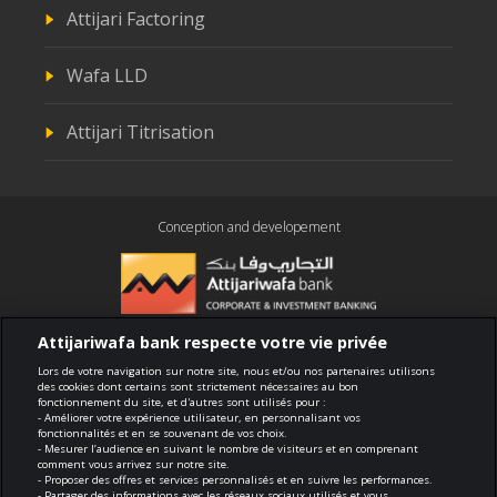
Attijari Factoring
Wafa LLD
Attijari Titrisation
Conception and developement
Attijariwafa bank respecte votre vie privée
Compliance
Lors de votre navigation sur notre site, nous et/ou nos partenaires utilisons
des cookies dont certains sont strictement nécessaires au bon
fonctionnement du site, et d'autres sont utilisés pour :
Terms of use
- Améliorer votre expérience utilisateur, en personnalisant vos
fonctionnalités et en se souvenant de vos choix.
- Mesurer l’audience en suivant le nombre de visiteurs et en comprenant
Security and confidentiality
comment vous arrivez sur notre site.
- Proposer des offres et services personnalisés et en suivre les performances.
- Partager des informations avec les réseaux sociaux utilisés et vous