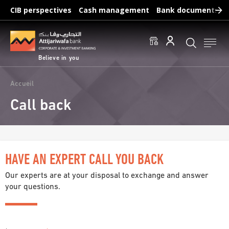
Skip
CIB perspectives
Cash management
Bank documents
to
main
Frequent searches :
content
Access to accounts
Make a transfert
Edit a RIB
Believe in you
Breadcrumb
Accueil
Call back
HAVE AN EXPERT CALL YOU BACK
Our experts are at your disposal to exchange and answer
your questions.