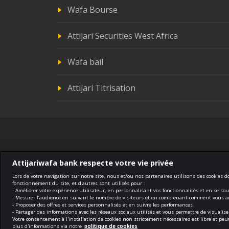
Wafa Bourse
Attijari Securities West Africa
Wafa bail
Attijari Titrisation
Attijariwafa bank respecte votre vie privée
Lors de votre navigation sur notre site, nous et/ou nos partenaires utilisons des cookies 
fonctionnement du site, et d'autres sont utilisés pour :
- Améliorer votre expérience utilisateur, en personnalisant vos fonctionnalités et en se so
Compliance
Terms of use
Securit
- Mesurer l’audience en suivant le nombre de visiteurs et en comprenant comment vous arr
- Proposer des offres et services personnalisés et en suivre les performances.
- Partager des informations avec les réseaux sociaux utilisés et vous permettre de visuali
Votre consentement à l'installation de cookies non strictement nécessaires est libre et p
© 2026 Tous droits réservés
plus d'informations via notre
politique de cookies