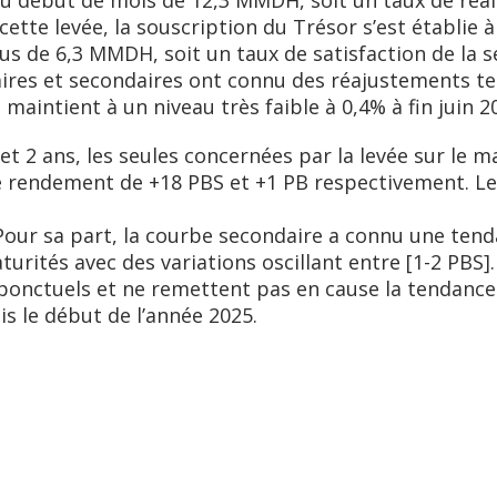
 début de mois de 12,3 MMDH, soit un taux de réal
cette levée, la souscription du Trésor s’est établie
 de 6,3 MMDH, soit un taux de satisfaction de la sé
ires et secondaires ont connu des réajustements te
 maintient à un niveau très faible à 0,4% à fin juin 2
t 2 ans, les seules concernées par la levée sur le 
e rendement de +18 PBS et +1 PB respectivement. L
Pour sa part, la courbe secondaire a connu une ten
turités avec des variations oscillant entre [1-2 PBS].
nctuels et ne remettent pas en cause la tendance 
s le début de l’année 2025.