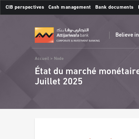
Skip
CIB perspectives
Cash management
Bank documents
to
main
Frequent searches :
content
Believe i
Breadcrumb
Accueil
Node
État du marché monétaire 
Juillet 2025