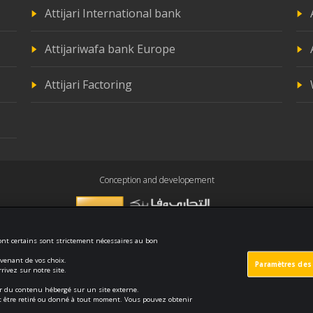
Attijari International bank
Attijariwafa bank Europe
Attijari Factoring
Conception and developement
dont certains sont strictement nécessaires au bon
uvenant de vos choix.
Paramètres des
y and confidentiality
Politique de cookies
Protection des données
ivez sur notre site.
ser du contenu hébergé sur un site externe.
eut être retiré ou donné à tout moment. Vous pouvez obtenir