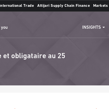
International Trade
Attijari Supply Chain Finance
Markets
Access to accounts
Make a transfert
INSIGHTS
n you
et obligataire au 25