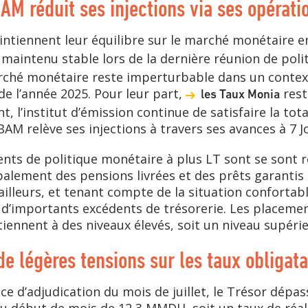
AM réduit ses injections via ses opérati
intiennent leur équilibre sur le marché monétaire e
maintenu stable lors de la dernière réunion de poli
arché monétaire reste imperturbable dans un conte
 de l’année 2025. Pour leur part,
rest
les Taux Monia
, l’institut d’émission continue de satisfaire la tot
AM relève ses injections à travers ses avances à 7 
ents de politique monétaire à plus LT sont se sont 
ipalement des pensions livrées et des prêts garantis 
illeurs, et tenant compte de la situation confortabl
r d’importants excédents de trésorerie. Les placeme
ennent à des niveaux élevés, soit un niveau supéri
e légères tensions sur les taux obligatair
ce d’adjudication du mois de juillet, le Trésor dép