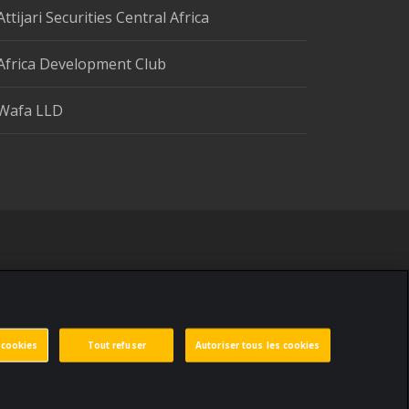
Attijari Securities Central Africa
Africa Development Club
Wafa LLD
 cookies
Tout refuser
Autoriser tous les cookies
 personnelles
Paramètres des cookies
Made by
void.fr