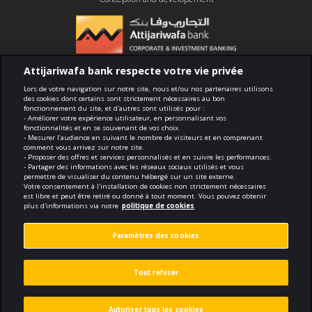
Attijariwafa bank respecte votre vie privée
Compliance
Lors de votre navigation sur notre site, nous et/ou nos partenaires utilisons
des cookies dont certains sont strictement nécessaires au bon
fonctionnement du site, et d'autres sont utilisés pour :
Terms of use
- Améliorer votre expérience utilisateur, en personnalisant vos
fonctionnalités et en se souvenant de vos choix.
- Mesurer l’audience en suivant le nombre de visiteurs et en comprenant
Security and confidentiality
comment vous arrivez sur notre site.
- Proposer des offres et services personnalisés et en suivre les performances.
- Partager des informations avec les réseaux sociaux utilisés et vous
Politique de cookies
permettre de visualiser du contenu hébergé sur un site externe.
Votre consentement à l'installation de cookies non strictement nécessaires
est libre et peut être retiré ou donné à tout moment. Vous pouvez obtenir
Protection des données personnelles
plus d'informations via notre
politique de cookies
Paramètres des cookies
Paramètres des cookies
© 2026 Tous droits réservés
Tout refuser
Made by
void.fr
Autoriser tous les cookies