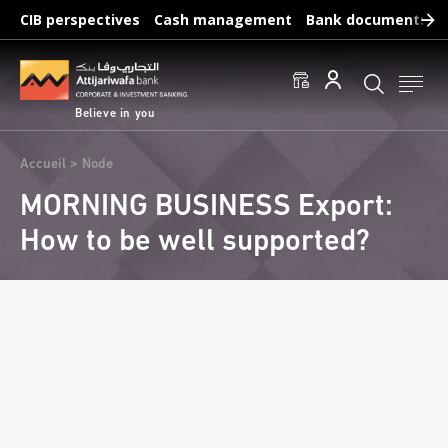
Skip
CIB perspectives
Cash management
Bank documents
to
main
Frequent searches :
content
Access to accounts
Make a transfert
Edit a RIB
Believe in you
Breadcrumb
Accueil
Node
MORNING BUSINESS Export:
How to be well supported?