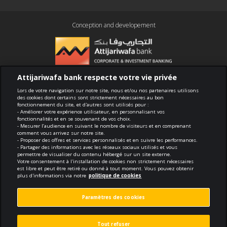
Conception and developement
Attijariwafa bank respecte votre vie privée
Compliance
Lors de votre navigation sur notre site, nous et/ou nos partenaires utilisons
des cookies dont certains sont strictement nécessaires au bon
fonctionnement du site, et d'autres sont utilisés pour :
Terms of use
- Améliorer votre expérience utilisateur, en personnalisant vos
fonctionnalités et en se souvenant de vos choix.
- Mesurer l’audience en suivant le nombre de visiteurs et en comprenant
Security and confidentiality
comment vous arrivez sur notre site.
- Proposer des offres et services personnalisés et en suivre les performances.
- Partager des informations avec les réseaux sociaux utilisés et vous
Politique de cookies
permettre de visualiser du contenu hébergé sur un site externe.
Votre consentement à l'installation de cookies non strictement nécessaires
est libre et peut être retiré ou donné à tout moment. Vous pouvez obtenir
Protection des données personnelles
plus d'informations via notre
politique de cookies
Paramètres des cookies
Paramètres des cookies
© 2026 Tous droits réservés
Tout refuser