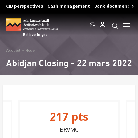
Skip
CIB perspectives
Cash management
Bank documents
to
main
Frequent searches :
content
Access to accounts
Make a transfert
Edit a RIB
Believe in you
Breadcrumb
Accueil
Node
Abidjan Closing - 22 mars 2022
217
pts
BRVMC