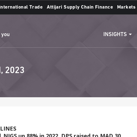
International Trade
Attijari Supply Chain Finance
Markets
Access to accounts
Make a transfert
INSIGHTS
n you
, 2023
LINES
IGS up 88% in 2022, DPS raised to MAD 30