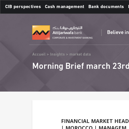
Skip
CIB perspectives
Cash management
Bank documents
to
main
Frequent searches :
content
Believe i
Breadcrumb
Accueil
Insights
market data
Morning Brief march 23rd
FINANCIAL MARKET HEAD
| MOROCCO | MANAGEM | N