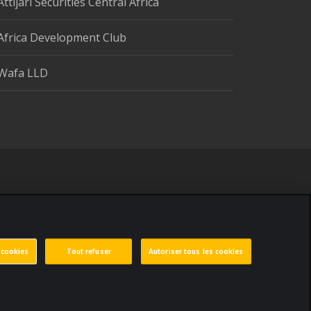
Attijari Securities Central Africa
Africa Development Club
Wafa LLD
 cookies
Tout refuser
Autoriser tous les cookies
 personnelles
Paramètres des cookies
Made by
void.fr