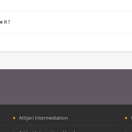
 it !
Attijari Intermediation