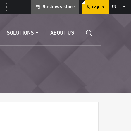
Select
Log in
Business store
EN
your
language
Edit a RIB
SOLUTIONS
ABOUT US