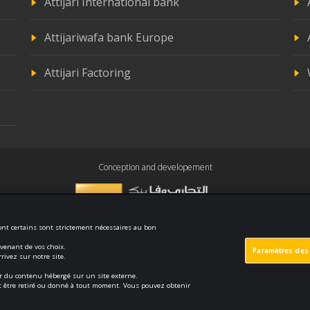
Attijari International bank
Attijariwafa bank Europe
Attijari Factoring
Conception and developement
dont certains sont strictement nécessaires au bon
uvenant de vos choix.
Paramètres des
y and confidentiality
Politique de cookies
Protection des données
ivez sur notre site.
ser du contenu hébergé sur un site externe.
eut être retiré ou donné à tout moment. Vous pouvez obtenir