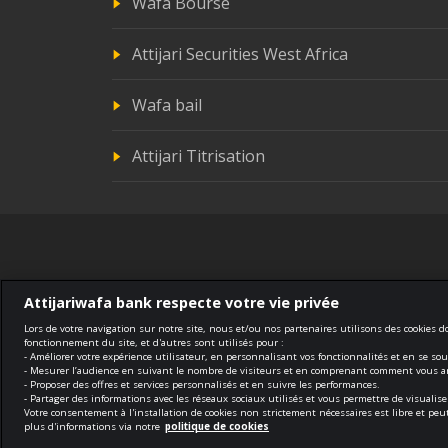
Wafa Bourse
Attijari Securities West Africa
Wafa bail
Attijari Titrisation
Attijariwafa bank respecte votre vie privée
Lors de votre navigation sur notre site, nous et/ou nos partenaires utilisons des cookies 
fonctionnement du site, et d'autres sont utilisés pour :
- Améliorer votre expérience utilisateur, en personnalisant vos fonctionnalités et en se so
Compliance
Terms of use
Securit
- Mesurer l’audience en suivant le nombre de visiteurs et en comprenant comment vous arr
- Proposer des offres et services personnalisés et en suivre les performances.
- Partager des informations avec les réseaux sociaux utilisés et vous permettre de visuali
Votre consentement à l'installation de cookies non strictement nécessaires est libre et p
© 2026 Tous droits réservés
plus d'informations via notre
politique de cookies