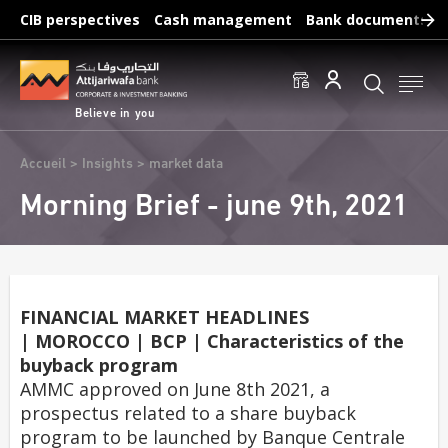
Skip
CIB perspectives
Cash management
Bank documents
to
main
Frequent searches :
content
Access to accounts
Make a transfert
Edit a RIB
Believe in you
Breadcrumb
Accueil
Insights
market data
Morning Brief - june 9th, 2021
FINANCIAL MARKET HEADLINES
| MOROCCO | BCP | Characteristics of the
buyback program
AMMC approved on June 8th 2021, a
prospectus related to a share buyback
program to be launched by Banque Centrale