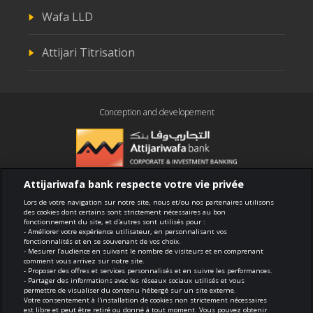
Wafa LLD
Attijari Titrisation
Conception and developement
Attijariwafa bank respecte votre vie privée
Compliance
Lors de votre navigation sur notre site, nous et/ou nos partenaires utilisons
des cookies dont certains sont strictement nécessaires au bon
fonctionnement du site, et d'autres sont utilisés pour :
Terms of use
- Améliorer votre expérience utilisateur, en personnalisant vos
fonctionnalités et en se souvenant de vos choix.
- Mesurer l’audience en suivant le nombre de visiteurs et en comprenant
Security and confidentiality
comment vous arrivez sur notre site.
- Proposer des offres et services personnalisés et en suivre les performances.
- Partager des informations avec les réseaux sociaux utilisés et vous
Politique de cookies
permettre de visualiser du contenu hébergé sur un site externe.
Votre consentement à l'installation de cookies non strictement nécessaires
est libre et peut être retiré ou donné à tout moment. Vous pouvez obtenir