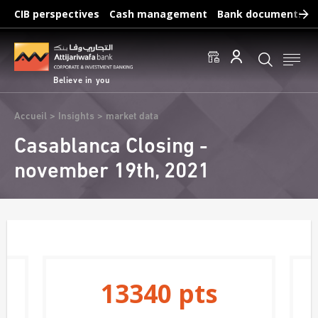
Skip
CIB perspectives
Cash management
Bank documents
to
main
Frequent searches :
content
Access to accounts
Make a transfert
Edit a RIB
Believe in you
Breadcrumb
Accueil
Insights
market data
Casablanca Closing -
november 19th, 2021
13340
pts