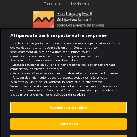
Conception and developement
Attijariwafa bank respecte votre vie privée
Compliance
Lors de votre navigation sur notre site, nous et/ou nos partenaires utilisons
des cookies dont certains sont strictement nécessaires au bon
fonctionnement du site, et d'autres sont utilisés pour :
Terms of use
- Améliorer votre expérience utilisateur, en personnalisant vos
fonctionnalités et en se souvenant de vos choix.
- Mesurer l’audience en suivant le nombre de visiteurs et en comprenant
Security and confidentiality
comment vous arrivez sur notre site.
- Proposer des offres et services personnalisés et en suivre les performances.
- Partager des informations avec les réseaux sociaux utilisés et vous
Politique de cookies
permettre de visualiser du contenu hébergé sur un site externe.
Votre consentement à l'installation de cookies non strictement nécessaires
est libre et peut être retiré ou donné à tout moment. Vous pouvez obtenir
Protection des données personnelles
plus d'informations via notre
politique de cookies
Paramètres des cookies
Paramètres des cookies
© 2026 Tous droits réservés
Tout refuser
Made by
void.fr