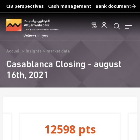
Skip
CIB perspectives
Cash management
Bank documents
to
main
Frequent searches :
content
Access to accounts
Make a transfert
Edit a RIB
Believe in you
Breadcrumb
Accueil
Insights
market data
Casablanca Closing - august
16th, 2021
12598
pts