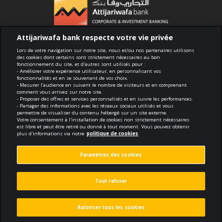
Attijariwafa bank respecte votre vie privée
Compliance
Lors de votre navigation sur notre site, nous et/ou nos partenaires utilisons
des cookies dont certains sont strictement nécessaires au bon
fonctionnement du site, et d'autres sont utilisés pour :
Terms of use
- Améliorer votre expérience utilisateur, en personnalisant vos
fonctionnalités et en se souvenant de vos choix.
- Mesurer l’audience en suivant le nombre de visiteurs et en comprenant
Security and confidentiality
comment vous arrivez sur notre site.
- Proposer des offres et services personnalisés et en suivre les performances.
- Partager des informations avec les réseaux sociaux utilisés et vous
Politique de cookies
permettre de visualiser du contenu hébergé sur un site externe.
Votre consentement à l'installation de cookies non strictement nécessaires
est libre et peut être retiré ou donné à tout moment. Vous pouvez obtenir
Protection des données personnelles
plus d'informations via notre
politique de cookies
Paramètres des cookies
Paramètres des cookies
© 2026 Tous droits réservés
Tout refuser
Made by
void.fr
Autoriser tous les cookies
Callback
Subscribe to the newsletter