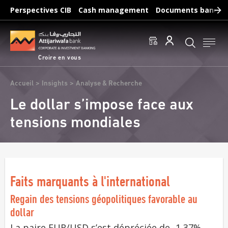
Aller
Perspectives CIB
Cash management
Documents bancair
au
Recherches fréquentes :
contenu
Accéder aux comptes
Effectuer un virement
principal
Éditer un RIB
Croire en vous
Fil
Accueil
Insights
Analyse & Recherche
d'Ariane
Le dollar s’impose face aux
tensions mondiales
Faits marquants à l'international
Regain des tensions géopolitiques favorable au
dollar
La paire EUR/USD s’est dépréciée de -1,37%