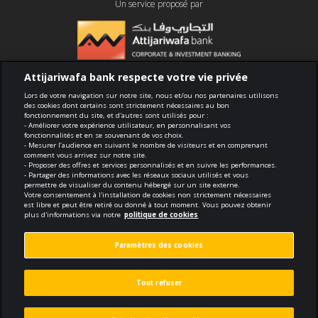
Un service proposé par
Attijariwafa bank respecte votre vie privée
Conformité
Lors de votre navigation sur notre site, nous et/ou nos partenaires utilisons
des cookies dont certains sont strictement nécessaires au bon
fonctionnement du site, et d'autres sont utilisés pour :
Conditions générales d'utilisation
- Améliorer votre expérience utilisateur, en personnalisant vos
fonctionnalités et en se souvenant de vos choix.
- Mesurer l’audience en suivant le nombre de visiteurs et en comprenant
Sécurité et confidentialité
comment vous arrivez sur notre site.
- Proposer des offres et services personnalisés et en suivre les performances.
- Partager des informations avec les réseaux sociaux utilisés et vous
Politique de cookies
permettre de visualiser du contenu hébergé sur un site externe.
Votre consentement à l'installation de cookies non strictement nécessaires
est libre et peut être retiré ou donné à tout moment. Vous pouvez obtenir
Protection des données personnelles
plus d'informations via notre
politique de cookies
Paramètres des cookies
Paramètres des cookies
© 2026 Tous droits réservés
Tout refuser
Réalisé par
void.fr