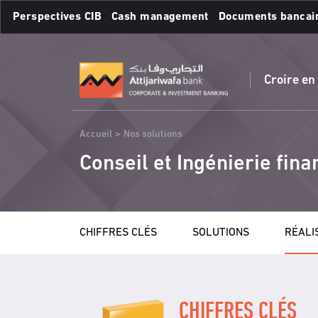
Aller
Perspectives CIB
Cash management
Documents bancai
au
contenu
Recherches fréquente
principal
Croire en
Fil
Accueil
Nos solutions
d'Ariane
Conseil et Ingénierie fina
CHIFFRES CLÉS
SOLUTIONS
RÉALI
CHIFFRES CLÉS