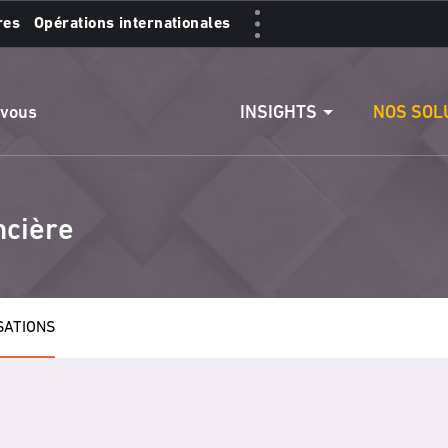
res
Opérations internationales
s :
Accéder aux comptes
Effectuer un vire
INSIGHTS
NOS SOL
 vous
ncière
SATIONS