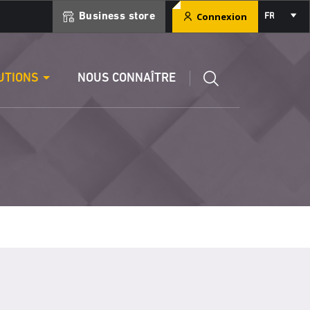
Select
Connexion
Business store
FR
your
language
ment
Éditer un RIB
UTIONS
NOUS CONNAÎTRE