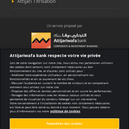
Attijari Titrisation
Un service proposé par
Attijariwafa bank respecte votre vie privée
Conformité
Lors de votre navigation sur notre site, nous et/ou nos partenaires utilisons
des cookies dont certains sont strictement nécessaires au bon
fonctionnement du site, et d'autres sont utilisés pour :
Conditions générales d'utilisation
- Améliorer votre expérience utilisateur, en personnalisant vos
fonctionnalités et en se souvenant de vos choix.
- Mesurer l’audience en suivant le nombre de visiteurs et en comprenant
Sécurité et confidentialité
comment vous arrivez sur notre site.
- Proposer des offres et services personnalisés et en suivre les performances.
- Partager des informations avec les réseaux sociaux utilisés et vous
Politique de cookies
permettre de visualiser du contenu hébergé sur un site externe.
Votre consentement à l'installation de cookies non strictement nécessaires
est libre et peut être retiré ou donné à tout moment. Vous pouvez obtenir
Protection des données personnelles
plus d'informations via notre
politique de cookies
Paramètres des cookies
Paramètres des cookies