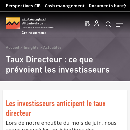
Aller
Perspectives CIB
Cash management
Documents bancair
au
Recherches fréquentes :
contenu
Accéder aux comptes
Effectuer un virement
principal
Éditer un RIB
Croire en vous
Fil
Accueil
Insights
Actualités
d'Ariane
Taux Directeur : ce que
prévoient les investisseurs
Les investisseurs anticipent le taux
directeur
Lors de notre enquête du mois de juin, nous
avons recensé les anticipations des