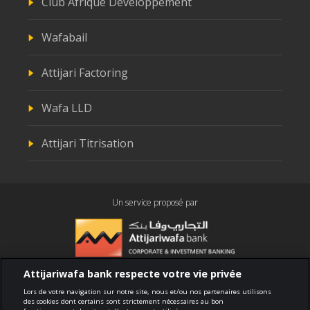
Club Afrique Développement
Wafabail
Attijari Factoring
Wafa LLD
Attijari Titrisation
Un service proposé par
Attijariwafa bank respecte votre vie privée
Conformité
Lors de votre navigation sur notre site, nous et/ou nos partenaires utilisons
des cookies dont certains sont strictement nécessaires au bon