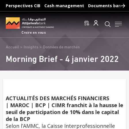
Aller
Perspectives CIB
Cash management
Documents bancair
au
Recherches fréquentes :
contenu
Accéder aux comptes
Effectuer un virement
principal
Éditer un RIB
Croire en vous
Fil
Accueil
Insights
Données de marchés
d'Ariane
Morning Brief - 4 janvier 2022
ACTUALITÉS DES MARCHÉS FINANCIERS
| MAROC | BCP | CIMR franchit à la hausse le
seuil de participation de 10% dans le capital
de la BCP
Selon l’AMMC, la Caisse Interprofessionnelle