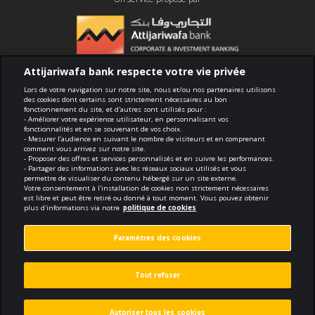
Attijariwafa bank respecte votre vie privée
Conformité
Lors de votre navigation sur notre site, nous et/ou nos partenaires utilisons
des cookies dont certains sont strictement nécessaires au bon
fonctionnement du site, et d'autres sont utilisés pour :
Conditions générales d'utilisation
- Améliorer votre expérience utilisateur, en personnalisant vos
fonctionnalités et en se souvenant de vos choix.
- Mesurer l’audience en suivant le nombre de visiteurs et en comprenant
Sécurité et confidentialité
comment vous arrivez sur notre site.
- Proposer des offres et services personnalisés et en suivre les performances.
- Partager des informations avec les réseaux sociaux utilisés et vous
Politique de cookies
permettre de visualiser du contenu hébergé sur un site externe.
Votre consentement à l'installation de cookies non strictement nécessaires
est libre et peut être retiré ou donné à tout moment. Vous pouvez obtenir
Protection des données personnelles
plus d'informations via notre
politique de cookies
Paramètres des cookies
Paramètres des cookies
© 2026 Tous droits réservés
Tout refuser
Réalisé par
void.fr
Autoriser tous les cookies