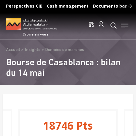
Aller
Perspectives CIB
Cash management
Documents bancair
au
Recherches fréquentes :
contenu
Accéder aux comptes
Effectuer un virement
principal
Éditer un RIB
Croire en vous
Fil
Accueil
Insights
Données de marchés
d'Ariane
Bourse de Casablanca : bilan
du 14 mai
18746
Pts