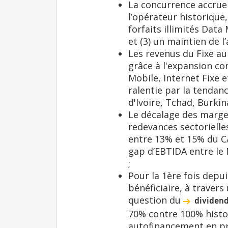
La concurrence accrue 
l’opérateur historique, 
forfaits illimités Dat
et (3) un maintien de l
Les revenus du Fixe au 
grâce à l'expansion co
Mobile, Internet Fixe e
ralentie par la tendanc
d'Ivoire, Tchad, Burkin
Le décalage des marges 
redevances sectorielle
entre 13% et 15% du C
gap d’EBTIDA entre le 
;
Pour la 1ère fois depu
bénéficiaire, à traver
question du
dividen
70% contre 100% histor
autofinancement en pr