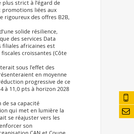
lus strict à l’égard de
 et promotions liées aux
le rigoureux des offres B2B,
'une solide résilience,
ique des services Data
iliales africaines est
 fiscales croissantes (Côte
erait sous l’effet des
eprésenteraient en moyenne
éduction progressive de ce
4 à 11,0 pts à horizon 2028
n de sa capacité
ion qui met en lumière la
ait se réajuster vers les
renforcer son
organisation CAN et Coupe