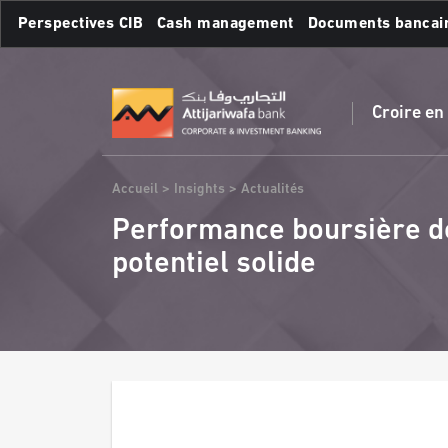
Aller
Perspectives CIB
Cash management
Documents bancai
au
contenu
Recherches fréquente
principal
Croire en
Fil
Accueil
Insights
Actualités
d'Ariane
Performance boursière d
potentiel solide