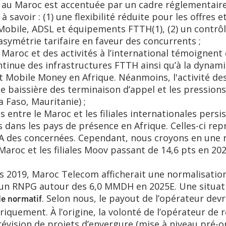
au Maroc est accentuée par un cadre réglementaire p
à savoir : (1) une flexibilité réduite pour les offres
a Mobile, ADSL et équipements FTTH(1), (2) un contrô
’asymétrie tarifaire en faveur des concurrents ;
Maroc et des activités à l’international témoignent d
ntinue des infrastructures FTTH ainsi qu’à la dynam
t Mobile Money en Afrique. Néanmoins, l'activité des f
e baissière des terminaison d’appel et les pressions
a Faso, Mauritanie) ;
entre le Maroc et les filiales internationales persist
s dans les pays de présence en Afrique. Celles-ci r
A des concernées. Cependant, nous croyons en une r
Maroc et les filiales Moov passant de 14,6 pts en 202
is 2019, Maroc Telecom afficherait une normalisatio
s un RNPG autour des 6,0 MMDH en 2025E. Une situat
. Selon nous, le payout de l’opérateur devr
de normatif
iquement. À l’origine, la volonté de l’opérateur de 
évision de projets d’envergure (mise à niveau pré-