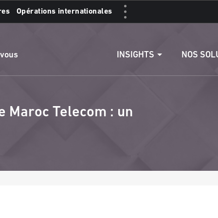
res
Opérations internationales
s :
Accéder aux comptes
Effectuer un vire
INSIGHTS
NOS SOL
 vous
e Maroc Telecom : un