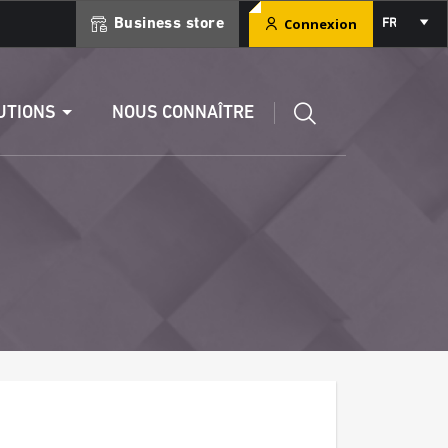
Select
Connexion
Business store
FR
your
language
ment
Éditer un RIB
UTIONS
NOUS CONNAÎTRE