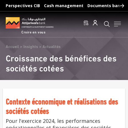
Aller
Perspectives CIB
Cash management
Documents bancair
au
Recherches fréquentes :
contenu
Accéder aux comptes
Effectuer un virement
principal
Éditer un RIB
Croire en vous
Fil
Accueil
Insights
Actualités
d'Ariane
Croissance des bénéfices des
sociétés cotées
Contexte économique et réalisations des
sociétés cotées
Pour l'exercice 2024, les performances
opérationnelles et financières des sociétés