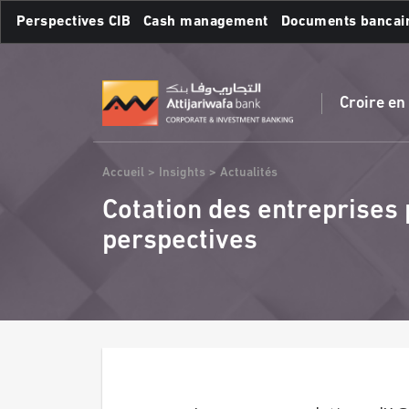
Aller
Perspectives CIB
Cash management
Documents bancai
au
contenu
Recherches fréquente
principal
Croire en
Fil
Accueil
Insights
Actualités
d'Ariane
Cotation des entreprises p
perspectives