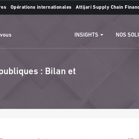
res
Opérations internationales
Attijari Supply Chain Finan
s :
Accéder aux comptes
Effectuer un vire
INSIGHTS
NOS SOL
 vous
ubliques : Bilan et