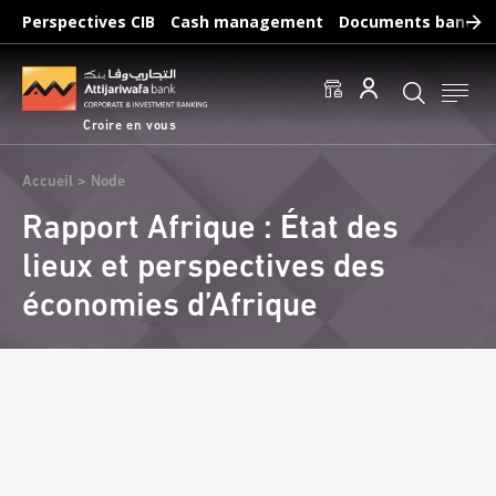
Aller
Perspectives CIB
Cash management
Documents bancair
au
Recherches fréquentes :
contenu
Accéder aux comptes
Effectuer un virement
principal
Éditer un RIB
Croire en vous
Fil
Accueil
Node
d'Ariane
Rapport Afrique : État des
lieux et perspectives des
économies d’Afrique