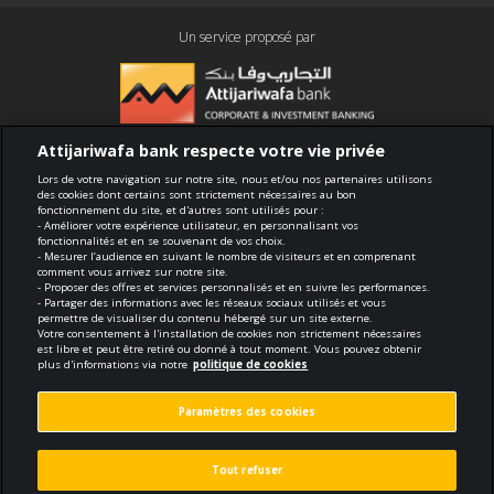
Un service proposé par
Attijariwafa bank respecte votre vie privée
Conformité
Lors de votre navigation sur notre site, nous et/ou nos partenaires utilisons
des cookies dont certains sont strictement nécessaires au bon
fonctionnement du site, et d'autres sont utilisés pour :
Conditions générales d'utilisation
- Améliorer votre expérience utilisateur, en personnalisant vos
fonctionnalités et en se souvenant de vos choix.
- Mesurer l’audience en suivant le nombre de visiteurs et en comprenant
Sécurité et confidentialité
comment vous arrivez sur notre site.
- Proposer des offres et services personnalisés et en suivre les performances.
- Partager des informations avec les réseaux sociaux utilisés et vous
Politique de cookies
permettre de visualiser du contenu hébergé sur un site externe.
Votre consentement à l'installation de cookies non strictement nécessaires
est libre et peut être retiré ou donné à tout moment. Vous pouvez obtenir
Protection des données personnelles
plus d'informations via notre
politique de cookies
Paramètres des cookies
Paramètres des cookies
© 2026 Tous droits réservés
Tout refuser