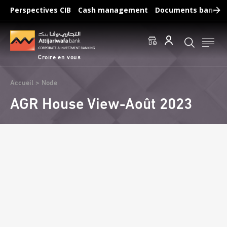
Aller
Perspectives CIB
Cash management
Documents bancair
au
Recherches fréquentes :
contenu
Accéder aux comptes
Effectuer un virement
principal
Éditer un RIB
Croire en vous
Fil
Accueil
Node
d'Ariane
AGR House View-Août 2023