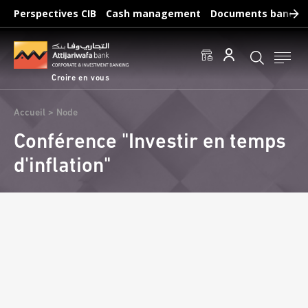
Aller
Perspectives CIB
Cash management
Documents bancair
au
Recherches fréquentes :
contenu
Accéder aux comptes
Effectuer un virement
principal
Éditer un RIB
Croire en vous
Fil
Accueil
Node
d'Ariane
Conférence "Investir en temps
d'inflation"