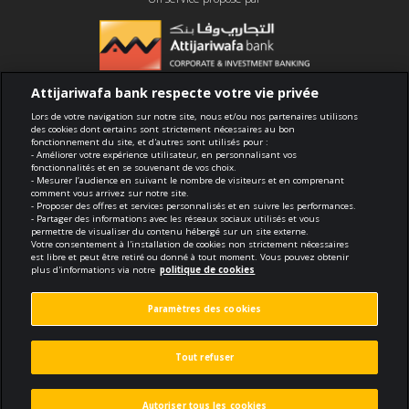
Attijariwafa bank respecte votre vie privée
Conformité
Lors de votre navigation sur notre site, nous et/ou nos partenaires utilisons
des cookies dont certains sont strictement nécessaires au bon
fonctionnement du site, et d'autres sont utilisés pour :
Conditions générales d'utilisation
- Améliorer votre expérience utilisateur, en personnalisant vos
fonctionnalités et en se souvenant de vos choix.
- Mesurer l’audience en suivant le nombre de visiteurs et en comprenant
Sécurité et confidentialité
comment vous arrivez sur notre site.
- Proposer des offres et services personnalisés et en suivre les performances.
- Partager des informations avec les réseaux sociaux utilisés et vous
Politique de cookies
permettre de visualiser du contenu hébergé sur un site externe.
Votre consentement à l'installation de cookies non strictement nécessaires
est libre et peut être retiré ou donné à tout moment. Vous pouvez obtenir
Protection des données personnelles
plus d'informations via notre
politique de cookies
Paramètres des cookies
Paramètres des cookies
© 2026 Tous droits réservés
Tout refuser
Réalisé par
void.fr
Autoriser tous les cookies