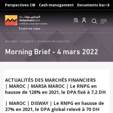
Aller
Perspectives CIB
Cash management
Documents bancair
au
Recherches fréquentes :
contenu
Accéder aux comptes
Effectuer un virement
principal
Éditer un RIB
Croire en vous
Fil
Accueil
Insights
Données de marchés
d'Ariane
Morning Brief - 4 mars 2022
ACTUALITÉS DES MARCHÉS FINANCIERS
| MAROC | MARSA MAROC | Le RNPG en
hausse de 128% en 2021, le DPA fixé à 7,2 DH
| MAROC | DISWAY | Le RNPG en hausse de
27% en 2021, le DPA global relevé à 70 DH