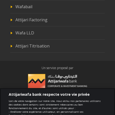
Wafabail
Attijari Factoring
Wafa LLD
Attijari Titrisation
Un service proposé par
Attijariwafa bank respecte votre vie privée
Conformité
Lors de votre navigation sur notre site, nous et/ou nos partenaires utilisons
des cookies dont certains sont strictement nécessaires au bon
fonctionnement du site, et d'autres sont utilisés pour :
Conditions générales d'utilisation
- Améliorer votre expérience utilisateur, en personnalisant vos