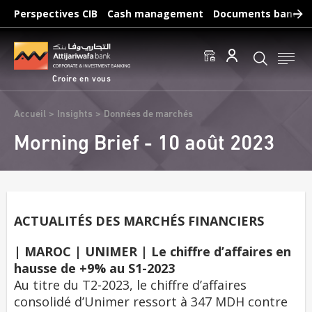
Aller
Perspectives CIB
Cash management
Documents bancair
au
Recherches fréquentes :
contenu
Accéder aux comptes
Effectuer un virement
principal
Éditer un RIB
Croire en vous
Fil
Accueil
Insights
Données de marchés
d'Ariane
Morning Brief - 10 août 2023
ACTUALITÉS DES MARCHÉS FINANCIERS
| MAROC | UNIMER | Le chiffre d’affaires en
hausse de +9% au S1-2023
Au titre du T2-2023, le chiffre d’affaires
consolidé d’Unimer ressort à 347 MDH contre