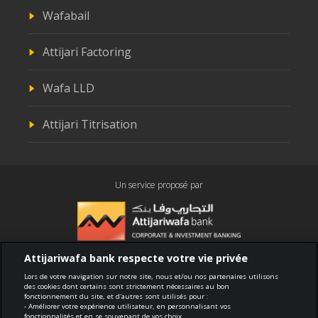
Wafabail
Attijari Factoring
Wafa LLD
Attijari Titrisation
Un service proposé par
Attijariwafa bank respecte votre vie privée
Conformité
Lors de votre navigation sur notre site, nous et/ou nos partenaires utilisons
des cookies dont certains sont strictement nécessaires au bon
fonctionnement du site, et d'autres sont utilisés pour :
Conditions générales d'utilisation
- Améliorer votre expérience utilisateur, en personnalisant vos
fonctionnalités et en se souvenant de vos choix.