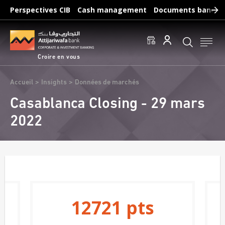
Aller
Perspectives CIB
Cash management
Documents bancair
au
Recherches fréquentes :
contenu
Accéder aux comptes
Effectuer un virement
principal
Éditer un RIB
Croire en vous
Fil
Accueil
Insights
Données de marchés
d'Ariane
Casablanca Closing - 29 mars
2022
12721
pts