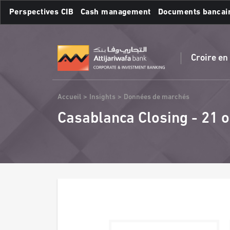
Aller
Perspectives CIB
Cash management
Documents bancai
au
contenu
Recherches fréquente
principal
Croire en
Fil
Accueil
Insights
Données de marchés
d'Ariane
Casablanca Closing - 21 