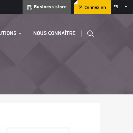
Select
Connexion
Business store
FR
your
language
ment
Éditer un RIB
UTIONS
NOUS CONNAÎTRE