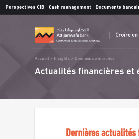
Aller
Perspectives CIB
Cash management
Documents bancai
au
contenu
Recherches fréquente
principal
Croire en
Fil
Accueil
Insights
Données de marchés
d'Ariane
Actualités financières e
Dernières actualités 