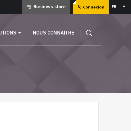
Select
Connexion
Business store
FR
your
language
ment
Éditer un RIB
UTIONS
NOUS CONNAÎTRE