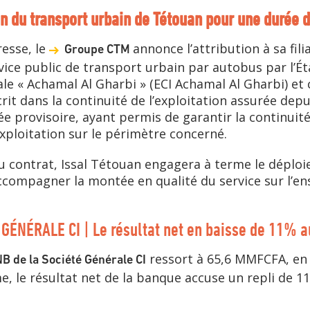
on du transport urbain de Tétouan pour une durée 
esse, le
annonce l’attribution à sa fil
Groupe CTM
vice public de transport urbain par autobus par l’É
 « Achamal Al Gharbi » (ECI Achamal Al Gharbi) et 
scrit dans la continuité de l’exploitation assurée de
e provisoire, ayant permis de garantir la continuité
’exploitation sur le périmètre concerné.
u contrat, Issal Tétouan engagera à terme le déplo
’accompagner la montée en qualité du service sur l’
 GÉNÉRALE CI | Le résultat net en baisse de 11% 
ressort à 65,6 MMFCFA, en 
B de la Société Générale CI
, le résultat net de la banque accuse un repli de 