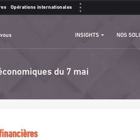
res
Opérations internationales
s :
Accéder aux comptes
Effectuer un vire
INSIGHTS
NOS SOL
 vous
t économiques du 7 mai
financières