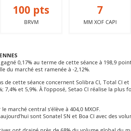
100
pts
7
BRVM
MM XOF CAPI
ENNES
gagné 0,17% au terme de cette séance à 198,9 points
le du marché est ramenée à -2,12%.
s de cette séance concernent Solibra CI, Total CI et
; 7,4% et 5,9%. À l’opposé, Setao CI réalise la plus 
r le marché central s’élève à 404,0 MXOF.
s aujourd’hui sont Sonatel SN et Boa CI avec des vol
ctives ont drainé près de 68% du volume global du m