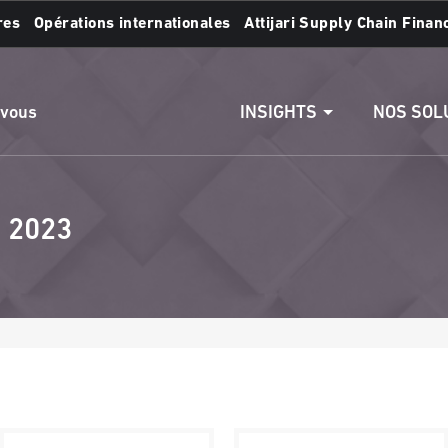
res
Opérations internationales
Attijari Supply Chain Finan
s :
Accéder aux comptes
Effectuer un vire
INSIGHTS
NOS SOL
 vous
i 2023