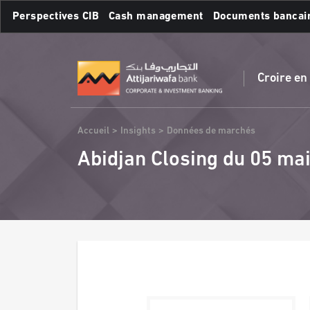
Aller
Perspectives CIB
Cash management
Documents bancai
au
contenu
Recherches fréquente
principal
Croire en
Fil
Accueil
Insights
Données de marchés
d'Ariane
Abidjan Closing du 05 ma