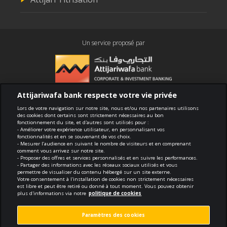
Un service proposé par
Attijariwafa bank respecte votre vie privée
Conformité
Lors de votre navigation sur notre site, nous et/ou nos partenaires utilisons
des cookies dont certains sont strictement nécessaires au bon
fonctionnement du site, et d'autres sont utilisés pour :
Conditions générales d'utilisation
- Améliorer votre expérience utilisateur, en personnalisant vos
fonctionnalités et en se souvenant de vos choix.
- Mesurer l’audience en suivant le nombre de visiteurs et en comprenant
Sécurité et confidentialité
comment vous arrivez sur notre site.
- Proposer des offres et services personnalisés et en suivre les performances.
- Partager des informations avec les réseaux sociaux utilisés et vous
Politique de cookies
permettre de visualiser du contenu hébergé sur un site externe.
Votre consentement à l'installation de cookies non strictement nécessaires
est libre et peut être retiré ou donné à tout moment. Vous pouvez obtenir
Protection des données personnelles
plus d'informations via notre
politique de cookies
Paramètres des cookies
Paramètres des cookies