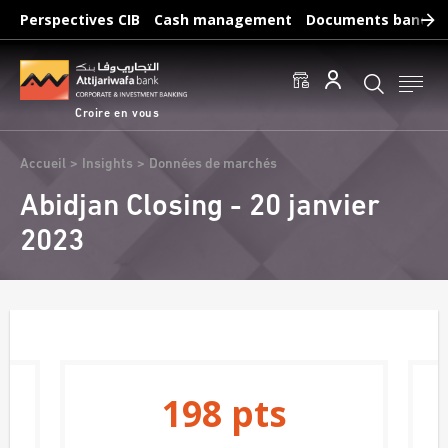
Aller
Perspectives CIB
Cash management
Documents bancair
au
Recherches fréquentes :
contenu
Accéder aux comptes
Effectuer un virement
principal
Éditer un RIB
Croire en vous
Fil
Accueil
Insights
Données de marchés
d'Ariane
Abidjan Closing - 20 janvier
2023
198
pts