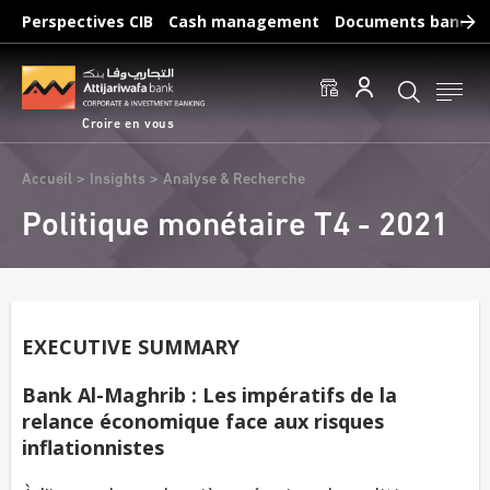
Aller
Perspectives CIB
Cash management
Documents bancair
au
Recherches fréquentes :
contenu
Accéder aux comptes
Effectuer un virement
principal
Éditer un RIB
Croire en vous
Fil
Accueil
Insights
Analyse & Recherche
d'Ariane
Politique monétaire T4 - 2021
EXECUTIVE SUMMARY
Bank Al-Maghrib : Les impératifs de la
relance économique face aux risques
inflationnistes