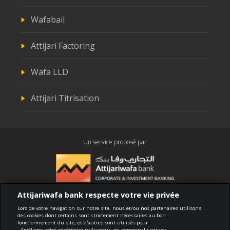
Wafabail
Attijari Factoring
Wafa LLD
Attijari Titrisation
Un service proposé par
Attijariwafa bank respecte votre vie privée
Conformité
Lors de votre navigation sur notre site, nous et/ou nos partenaires utilisons
des cookies dont certains sont strictement nécessaires au bon
fonctionnement du site, et d'autres sont utilisés pour :
Conditions générales d'utilisation
- Améliorer votre expérience utilisateur, en personnalisant vos