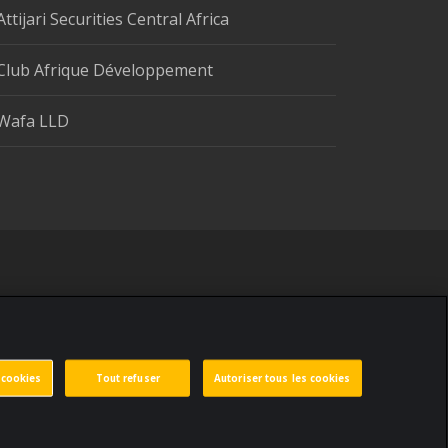
Attijari Securities Central Africa
Club Afrique Développement
Wafa LLD
 cookies
Tout refuser
Autoriser tous les cookies
 données personnelles
Paramètres des cookies
Réalisé par
void.fr