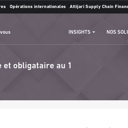
res
Opérations internationales
Attijari Supply Chain Finan
s :
Accéder aux comptes
Effectuer un vire
INSIGHTS
NOS SOL
 vous
et obligataire au 1