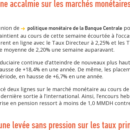
ne accalmie sur les marchés monétaires à
union de
pou
politique monétaire de la Banque Centrale
ntient au cours de cette semaine écourtée à l’occasi
ent en ligne avec le Taux Directeur à 2,25% et les
ne moyenne de 2,20% une semaine auparavant.
 fiduciaire continue d’atteindre de nouveaux plus haut
hausse de +18,4% en une année. De même, les place
riode, en hausse de +6,7% en une année.
acé deux lignes sur le marché monétaire au cours de
a dernière sortie à l’international. Ainsi, l’encours
 prise en pension ressort à moins de 1,0 MMDH con
une levée sans pression sur les taux pri