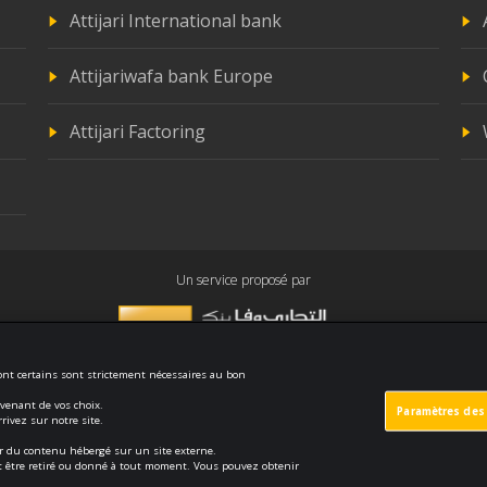
Attijari International bank
Attijariwafa bank Europe
Attijari Factoring
Un service proposé par
dont certains sont strictement nécessaires au bon
uvenant de vos choix.
Paramètres des
Sécurité et confidentialité
Politique de cookies
Protection des
ivez sur notre site.
ser du contenu hébergé sur un site externe.
eut être retiré ou donné à tout moment. Vous pouvez obtenir