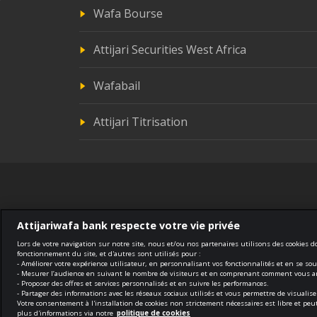
Wafa Bourse
Attijari Securities West Africa
Wafabail
Attijari Titrisation
Attijariwafa bank respecte votre vie privée
Lors de votre navigation sur notre site, nous et/ou nos partenaires utilisons des cookies 
fonctionnement du site, et d'autres sont utilisés pour :
- Améliorer votre expérience utilisateur, en personnalisant vos fonctionnalités et en se so
Conformité
Conditions générales d'utilisation
- Mesurer l’audience en suivant le nombre de visiteurs et en comprenant comment vous arr
- Proposer des offres et services personnalisés et en suivre les performances.
- Partager des informations avec les réseaux sociaux utilisés et vous permettre de visuali
Votre consentement à l'installation de cookies non strictement nécessaires est libre et p
© 2026 Tous droits réservés
plus d'informations via notre
politique de cookies