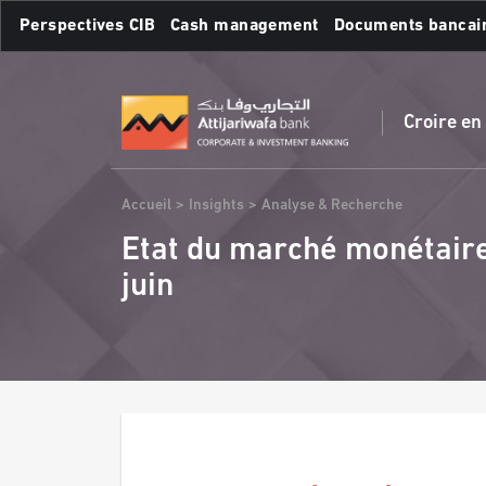
Aller
Perspectives CIB
Cash management
Documents bancai
au
contenu
Recherches fréquente
principal
Croire en
Fil
Accueil
Insights
Analyse & Recherche
d'Ariane
Etat du marché monétaire 
juin