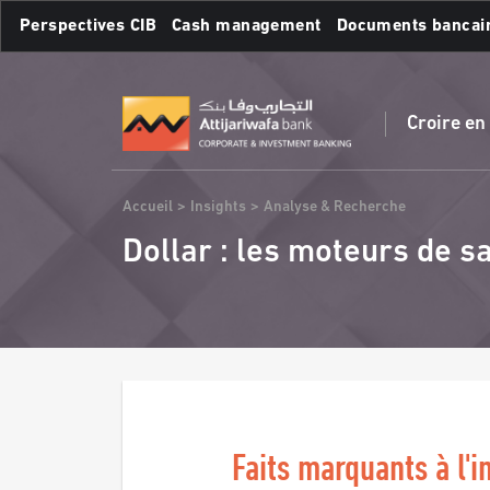
Aller
Perspectives CIB
Cash management
Documents bancai
au
contenu
Recherches fréquente
principal
Croire en
Fil
Accueil
Insights
Analyse & Recherche
d'Ariane
Dollar : les moteurs de 
Faits marquants à l'i