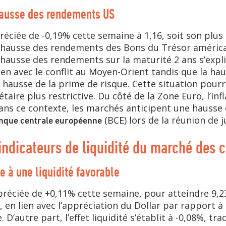
 hausse des rendements US
éciée de -0,19% cette semaine à 1,16, soit son plus
a hausse des rendements des Bons du Trésor américai
 hausse des rendements sur la maturité 2 ans s’expl
 lien avec le conflit au Moyen-Orient tandis que la h
 hausse de la prime de risque. Cette situation pourr
aire plus restrictive. Du côté de la Zone Euro, l’inf
Dans ce contexte, les marchés anticipent une hausse
(BCE) lors de la réunion de j
anque centrale européenne
indicateurs de liquidité du marché des 
e à une liquidité favorable
éciée de +0,11% cette semaine, pour atteindre 9,23. 
, en lien avec l’appréciation du Dollar par rapport à
 D’autre part, l’effet liquidité s’établit à -0,08%, t