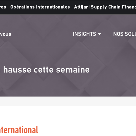
res
Opérations internationales
Attijari Supply Chain Finan
s :
Accéder aux comptes
Effectuer un vire
INSIGHTS
NOS SOL
 vous
sa hausse cette semaine
nternational