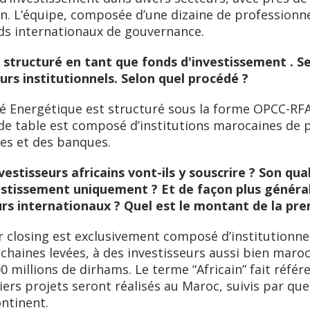
. L’équipe, composée d’une dizaine de professionn
rds internationaux de gouvernance.
structuré en tant que fonds d'investissement . Se
eurs institutionnels. Selon quel procédé ?
ité Energétique est structuré sous la forme OPCC-RFA
ur de table est composé d’institutions marocaines d
es et des banques.
stisseurs africains vont-ils y souscrire ? Son qualif
stissement uniquement ? Et de façon plus générale
rs internationaux ? Quel est le montant de la pre
 closing est exclusivement composé d’institutionnel
ochaines levées, à des investisseurs aussi bien maro
00 millions de dirhams. Le terme “Africain” fait réf
ers projets seront réalisés au Maroc, suivis par que
ontinent.