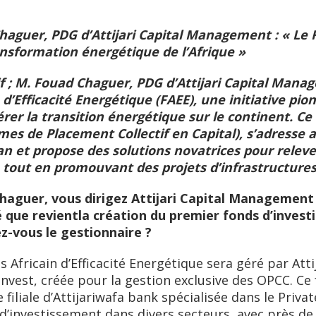
haguer, PDG d’Attijari Capital Management : « Le F
ansformation énergétique de l’Afrique »
f ; M. Fouad Chaguer, PDG d’Attijari Capital Manag
d’Efficacité Energétique (FAEE), une initiative pion
rer la transition énergétique sur le continent. Ce 
s de Placement Collectif en Capital), s’adresse a
 et propose des solutions novatrices pour relever 
 tout en promouvant des projets d’infrastructures
Chaguer, vous dirigez Attijari Capital Management
té que revientla création du premier fonds d’inve
ez-vous le gestionnaire ?
 Africain d’Efficacité Energétique sera géré par Att
i Invest, créée pour la gestion exclusive des OPCC. C
e filiale d’Attijariwafa bank spécialisée dans le Privat
d’investissement dans divers secteurs, avec près de