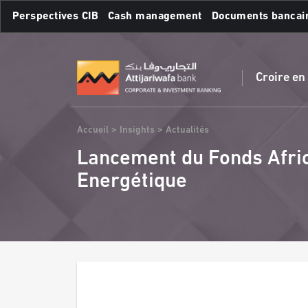
Aller
Perspectives CIB
Cash management
Documents bancai
au
contenu
Recherches fréquente
principal
Croire en
Fil
Accueil
Insights
Actualités
d'Ariane
Lancement du Fonds Africa
Energétique