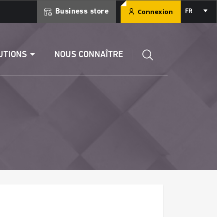
Select
Connexion
Business store
FR
your
language
ment
Éditer un RIB
UTIONS
NOUS CONNAÎTRE