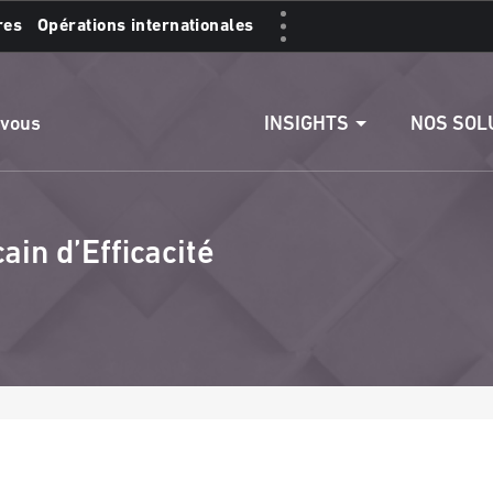
res
Opérations internationales
s :
Accéder aux comptes
Effectuer un vire
INSIGHTS
NOS SOL
 vous
in d’Efficacité