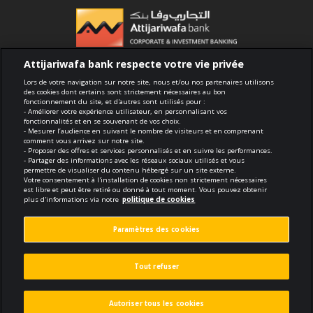
Attijariwafa bank respecte votre vie privée
Conformité
Lors de votre navigation sur notre site, nous et/ou nos partenaires utilisons
des cookies dont certains sont strictement nécessaires au bon
fonctionnement du site, et d'autres sont utilisés pour :
Conditions générales d'utilisation
- Améliorer votre expérience utilisateur, en personnalisant vos
fonctionnalités et en se souvenant de vos choix.
- Mesurer l’audience en suivant le nombre de visiteurs et en comprenant
Sécurité et confidentialité
comment vous arrivez sur notre site.
- Proposer des offres et services personnalisés et en suivre les performances.
- Partager des informations avec les réseaux sociaux utilisés et vous
Politique de cookies
permettre de visualiser du contenu hébergé sur un site externe.
Votre consentement à l'installation de cookies non strictement nécessaires
est libre et peut être retiré ou donné à tout moment. Vous pouvez obtenir
Protection des données personnelles
plus d'informations via notre
politique de cookies
Paramètres des cookies
Paramètres des cookies
© 2026 Tous droits réservés
Tout refuser
Réalisé par
void.fr
Autoriser tous les cookies