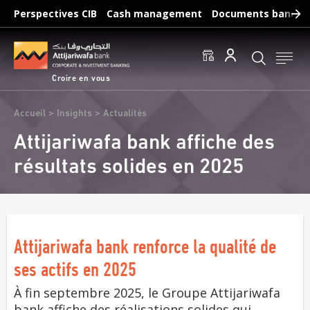
Aller
Perspectives CIB
Cash management
Documents bancair
au
Recherches fréquentes :
contenu
Accéder aux comptes
Effectuer un virement
principal
Éditer un RIB
Croire en vous
Fil
Accueil
Insights
Actualités
d'Ariane
Attijariwafa bank affiche des
résultats solides en 2025
Attijariwafa bank renforce la qualité de
ses actifs en 2025
À fin septembre 2025, le Groupe Attijariwafa
bank affiche des réalisations solides qui