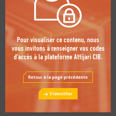
p
p
Pour visualiser ce contenu, nous
vous invitons à renseigner vos codes
d'accès à la plateforme Attijari CIB.
Retour à la page précédente
S'identifier